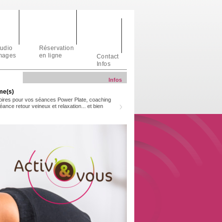
tudio
Réservation
mages
en ligne
Contact
Infos
Infos
rme(s)
Votre nouvelle vie en pleine(s) forme(s)
oires pour vos séances Power Plate, coaching
Activ’& Vous vous propose : + d’accessoires
nce retour veineux et relaxation... et bien
avec abonnements, sauna infrarouge, séance re
d'autres encore !
> En savoir plus