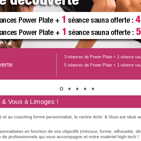
3 séances de Power Plate + 1 séance sau
verte
5 séances de Power Plate + 1 séance sau
' & Vous à Limoges !
é et au coaching forme personnalisé, le centre Activ' & Vous est situ
nnalisées en fonction de vos objectifs (minceur, forme, silhouette, dét
 de professionnels qui vous accompagne et notre matériel high-tech !