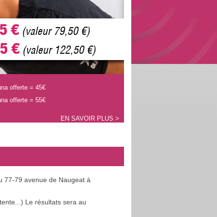
na offerte = 45€
na offerte = 55€
EN SAVOIR PLUS >
é au 77-79 avenue de Naugeat à
ente...) Le résultats sera au