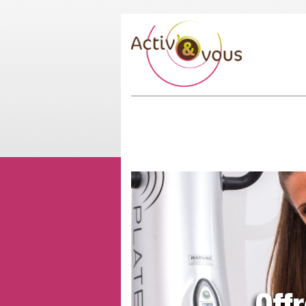
Votre nouvelle vie en pleine(
Activ’& Vous vous propose : + d’
avec abonnements, sauna infraroug
d'autres encore !
> En savoir plus