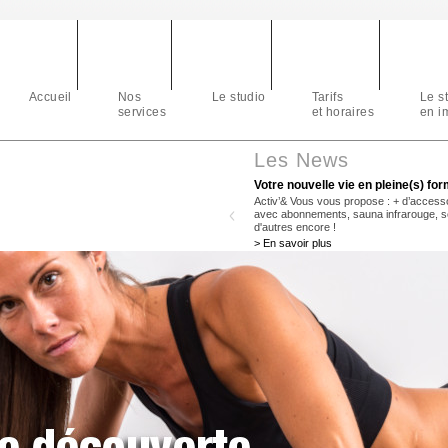
Accueil
Nos
Le studio
Tarifs
Le s
services
et horaires
en i
Les News
s) forme(s)
Votre nouvelle vie en pleine(s) fo
accessoires pour vos séances Power Plate, coaching
Activ’& Vous vous propose : + d’access
e, séance retour veineux et relaxation... et bien
avec abonnements, sauna infrarouge, séa
d'autres encore !
> En savoir plus